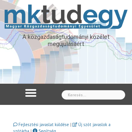
A közgazdaságtudományi közélet
megújulásáért
Whe
|
Fejlesztési javaslat küldése
Új szót javaslok a
|
Segítség
szótárba