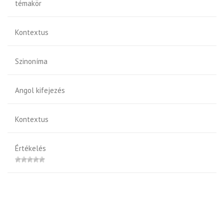
témakör
Kontextus
Szinoníma
Angol kifejezés
Kontextus
Értékelés