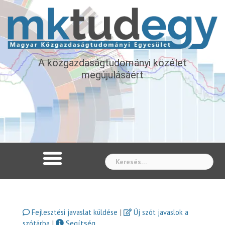
A közgazdaságtudományi közélet
megújulásáért
Whe
|
Fejlesztési javaslat küldése
Új szót javaslok a
|
Segítség
szótárba