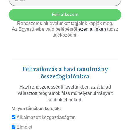
Feliratkozom
Rendszeres hírlevelünket tagjaink kapják meg.
Az Egyesületbe való belépésről
ezen a linken
tudsz
tájékozódni.
Feliratkozás a havi tanulmány
összefoglalónkra
Havi rendszerességű levelünkben az általad
választott programok friss műhelytanulmányait
küldjük el neked.
Milyen témában küldjük:
Alkalmazott közgazdaságtan
Elmélet