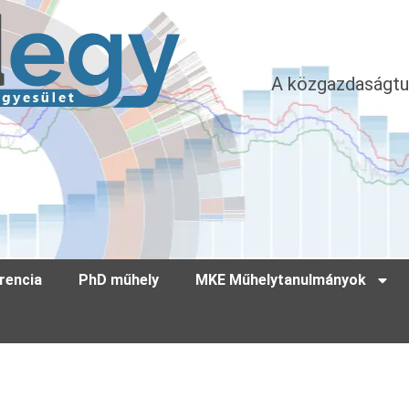
A közgazdaságtu
rencia
PhD műhely
MKE Műhelytanulmányok