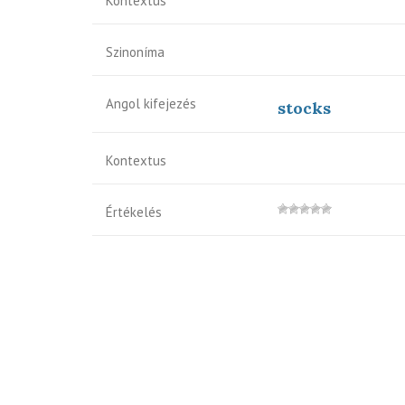
Kontextus
Szinoníma
Angol kifejezés
stocks
Kontextus
Értékelés