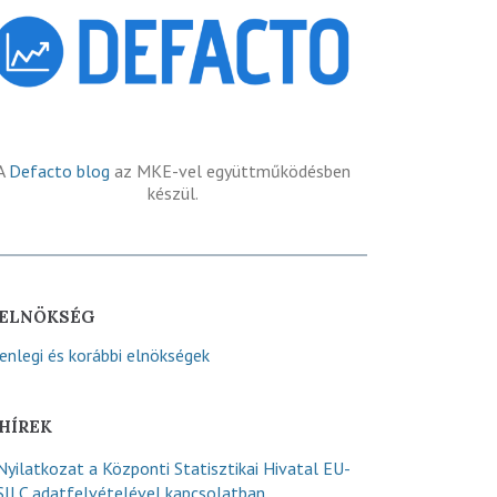
A
Defacto blog
az MKE-vel együttműködésben
készül.
ELNÖKSÉG
lenlegi és korábbi elnökségek
HÍREK
Nyilatkozat a Központi Statisztikai Hivatal EU-
SILC adatfelvételével kapcsolatban