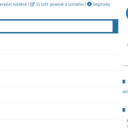
|
|
Segítség
javaslat küldése
Új szót javaslok a szótárba
Keres
Je