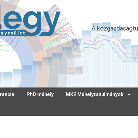
A közgazdaságtu
rencia
PhD műhely
MKE Műhelytanulmányok