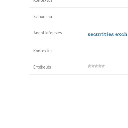
Kontextus
Szinoníma
Angol kifejezés
securities exc
Kontextus
Értékelés