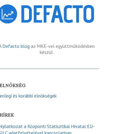
A
Defacto blog
az MKE-vel együttműködésben
készül.
ELNÖKSÉG
lenlegi és korábbi elnökségek
HÍREK
Nyilatkozat a Központi Statisztikai Hivatal EU-
SILC adatfelvételével kapcsolatban