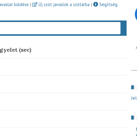
|
|
Segítség
javaslat küldése
Új szót javaslok a szótárba
Keres
gyelet (sec)
Je