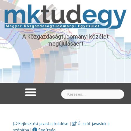
A közgazdaságtudományi közélet
megújulásáért
Whe
|
Fejlesztési javaslat küldése
Új szót javaslok a
|
Segítség
szótárba