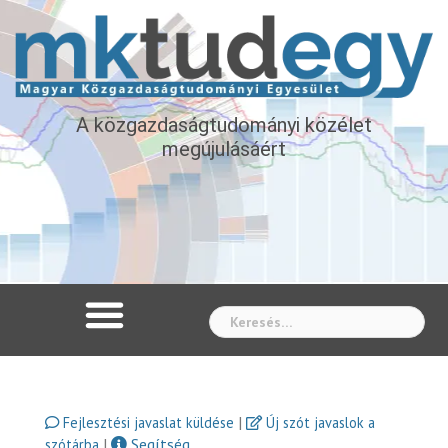
A közgazdaságtudományi közélet
megújulásáért
Whe
|
Fejlesztési javaslat küldése
Új szót javaslok a
|
Segítség
szótárba