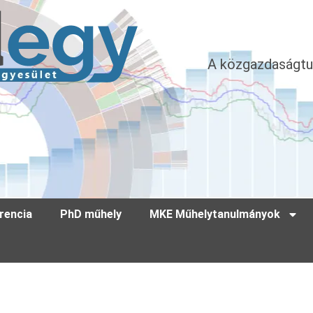
A közgazdaságtu
rencia
PhD műhely
MKE Műhelytanulmányok