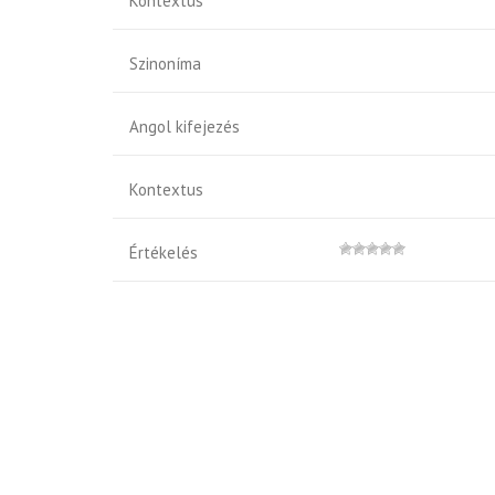
Kontextus
Szinoníma
Angol kifejezés
Kontextus
Értékelés