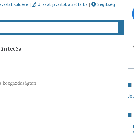
|
|
Segítség
javaslat küldése
Új szót javaslok a szótárba
Keres
büntetés
és közgazdaságtan
Je