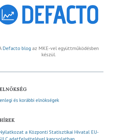
A
Defacto blog
az MKE-vel együttműködésben
készül.
ELNÖKSÉG
lenlegi és korábbi elnökségek
HÍREK
Nyilatkozat a Központi Statisztikai Hivatal EU-
SILC adatfelvételével kapcsolatban