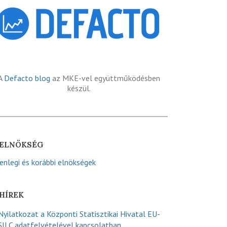
A
Defacto blog
az MKE-vel együttműködésben
készül.
ELNÖKSÉG
lenlegi és korábbi elnökségek
HÍREK
Nyilatkozat a Központi Statisztikai Hivatal EU-
SILC adatfelvételével kapcsolatban