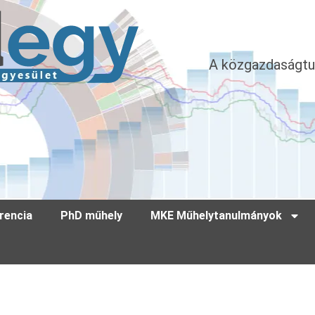
A közgazdaságtu
rencia
PhD műhely
MKE Műhelytanulmányok