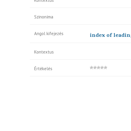
Kontextus
Szinoníma
Angol kifejezés
index of leadi
Kontextus
Értékelés