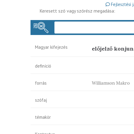
Fejlesztési 
Keresett szó vagy szórész megadása:
Magyar kifejezés
előjelző konju
definíció
forrás
Williamson Makro
szófaj
témakör