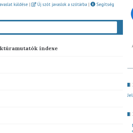
|
|
Segítség
javaslat küldése
Új szót javaslok a szótárba
Keres
nktúramutatók indexe
Je