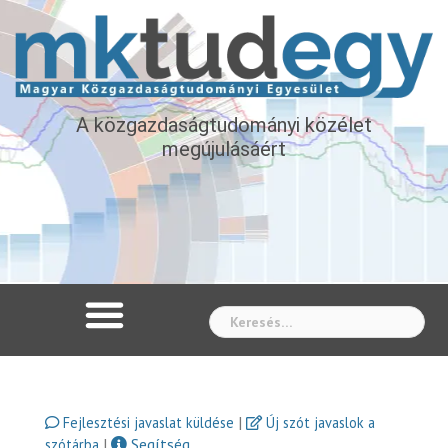
A közgazdaságtudományi közélet
megújulásáért
Whe
|
Fejlesztési javaslat küldése
Új szót javaslok a
|
Segítség
szótárba