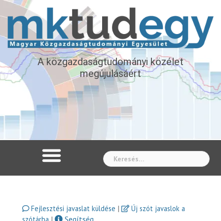
A közgazdaságtudományi közélet
megújulásáért
Whe
|
Fejlesztési javaslat küldése
Új szót javaslok a
|
Segítség
szótárba