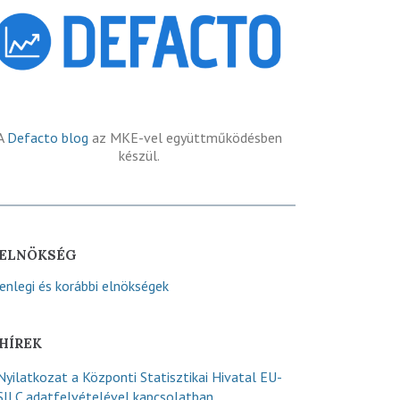
A
Defacto blog
az MKE-vel együttműködésben
készül.
ELNÖKSÉG
lenlegi és korábbi elnökségek
HÍREK
Nyilatkozat a Központi Statisztikai Hivatal EU-
SILC adatfelvételével kapcsolatban