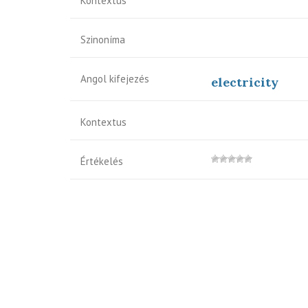
Kontextus
Szinoníma
Angol kifejezés
electricity
Kontextus
Értékelés