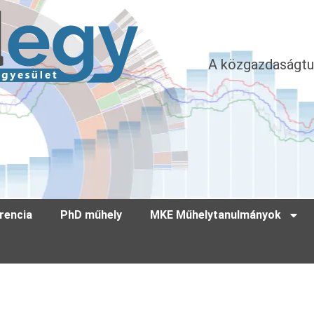
A közgazdaságtu
rencia
PhD műhely
MKE Műhelytanulmányok