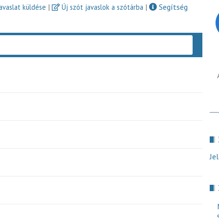
|
|
Segítség
javaslat küldése
Új szót javaslok a szótárba
Keres
Je