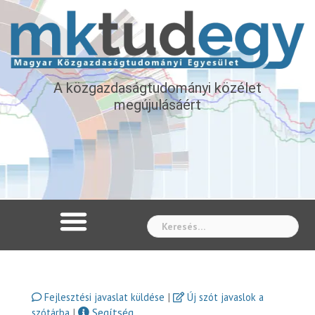
A közgazdaságtudományi közélet
megújulásáért
Whe
|
Fejlesztési javaslat küldése
Új szót javaslok a
|
Segítség
szótárba