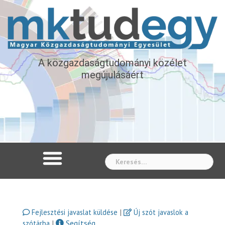
A közgazdaságtudományi közélet
megújulásáért
Whe
|
Fejlesztési javaslat küldése
Új szót javaslok a
|
Segítség
szótárba