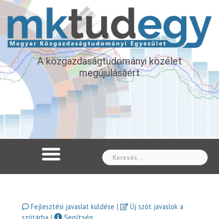
A közgazdaságtudományi közélet
megújulásáért
Whe
|
Fejlesztési javaslat küldése
Új szót javaslok a
|
Segítség
szótárba