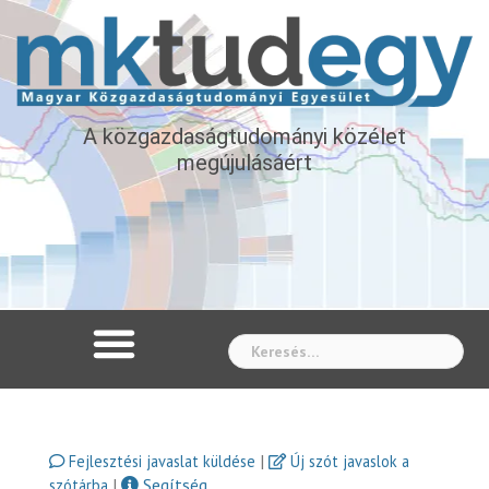
A közgazdaságtudományi közélet
megújulásáért
Whe
|
Fejlesztési javaslat küldése
Új szót javaslok a
|
Segítség
szótárba