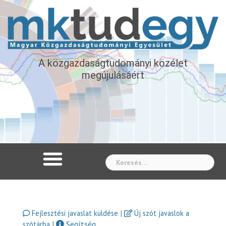
A közgazdaságtudományi közélet
megújulásáért
Whe
|
Fejlesztési javaslat küldése
Új szót javaslok a
|
Segítség
szótárba