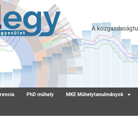
A közgazdaságtu
rencia
PhD műhely
MKE Műhelytanulmányok