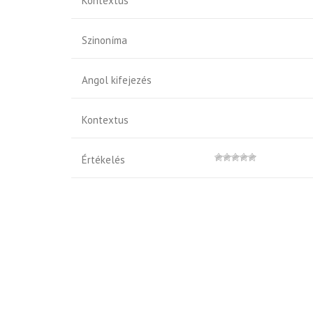
Kontextus
Szinoníma
Angol kifejezés
Kontextus
Értékelés