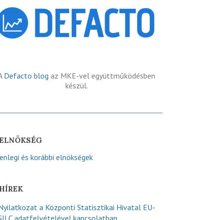
A
Defacto blog
az MKE-vel együttműködésben
készül.
ELNÖKSÉG
lenlegi és korábbi elnökségek
HÍREK
Nyilatkozat a Központi Statisztikai Hivatal EU-
SILC adatfelvételével kapcsolatban