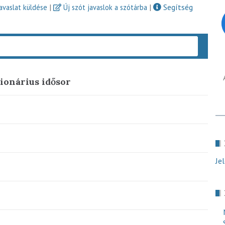
|
|
Segítség
javaslat küldése
Új szót javaslok a szótárba
Keres
ionárius idősor
Je