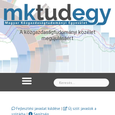
A közgazdaságtudományi közélet
megújulásáért
Whe
|
Fejlesztési javaslat küldése
Új szót javaslok a
|
Segítség
szótárba