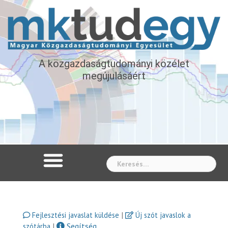
A közgazdaságtudományi közélet
megújulásáért
Whe
|
Fejlesztési javaslat küldése
Új szót javaslok a
|
Segítség
szótárba