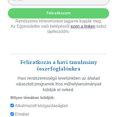
Feliratkozom
Rendszeres hírlevelünket tagjaink kapják meg.
Az Egyesületbe való belépésről
ezen a linken
tudsz
tájékozódni.
Feliratkozás a havi tanulmány
összefoglalónkra
Havi rendszerességű levelünkben az általad
választott programok friss műhelytanulmányait
küldjük el neked.
Milyen témában küldjük:
Alkalmazott közgazdaságtan
Elmélet