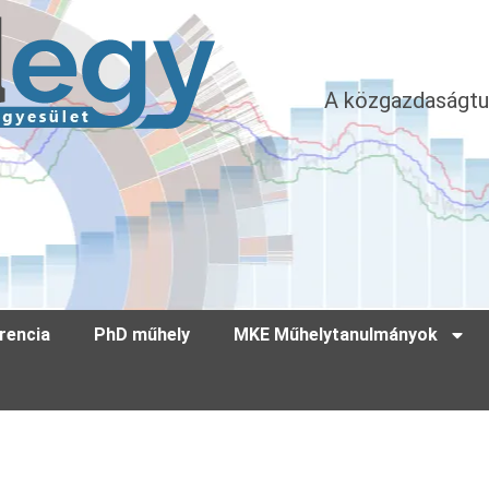
A közgazdaságtu
rencia
PhD műhely
MKE Műhelytanulmányok