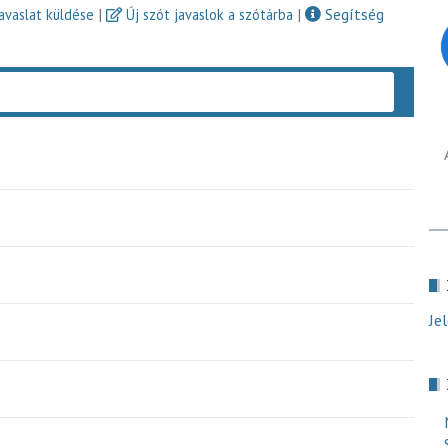
|
|
Segítség
javaslat küldése
Új szót javaslok a szótárba
Keres
Je