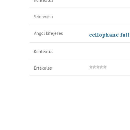
Kontextus
Szinoníma
Angol kifejezés
cellophane fal
Kontextus
Értékelés