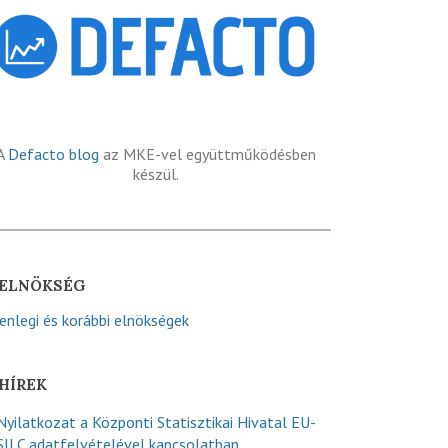
A
Defacto blog
az MKE-vel együttműködésben
készül.
ELNÖKSÉG
lenlegi és korábbi elnökségek
HÍREK
Nyilatkozat a Központi Statisztikai Hivatal EU-
SILC adatfelvételével kapcsolatban