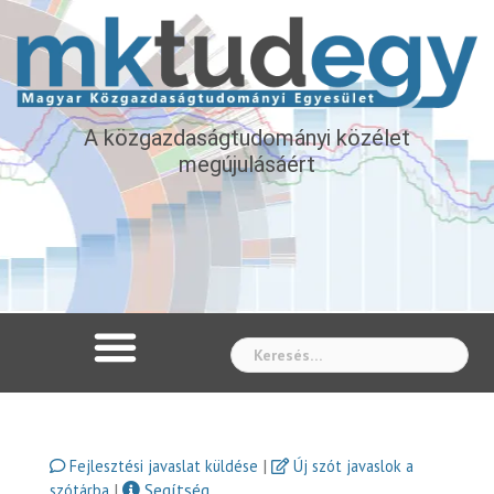
A közgazdaságtudományi közélet
megújulásáért
Whe
|
Fejlesztési javaslat küldése
Új szót javaslok a
|
Segítség
szótárba