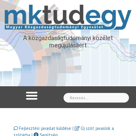
A közgazdaságtudományi közélet
megújulásáért
Whe
|
Fejlesztési javaslat küldése
Új szót javaslok a
|
Segítség
szótárba