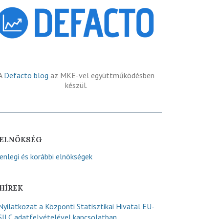
A
Defacto blog
az MKE-vel együttműködésben
készül.
ELNÖKSÉG
lenlegi és korábbi elnökségek
HÍREK
Nyilatkozat a Központi Statisztikai Hivatal EU-
SILC adatfelvételével kapcsolatban