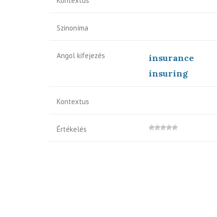
Kontextus
Szinoníma
Angol kifejezés
insurance
insuring
Kontextus
Értékelés