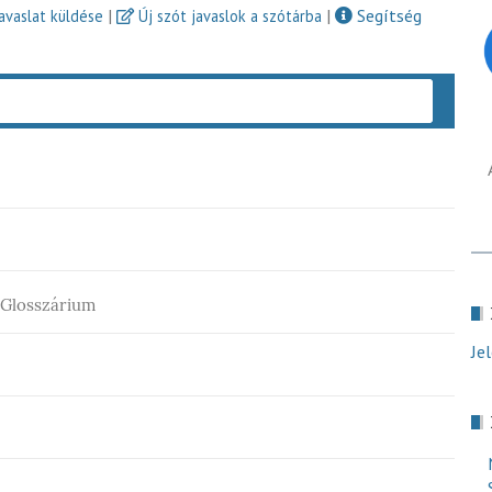
|
|
Segítség
javaslat küldése
Új szót javaslok a szótárba
Keres
 Glosszárium
Je