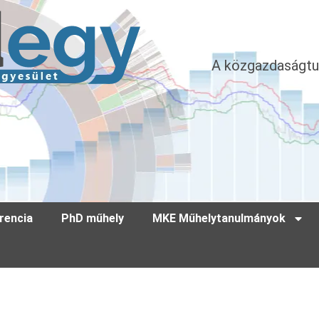
A közgazdaságtu
rencia
PhD műhely
MKE Műhelytanulmányok