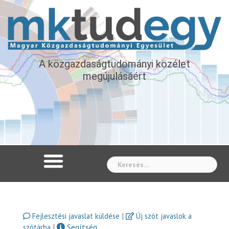
A közgazdaságtudományi közélet
megújulásáért
Whe
|
Fejlesztési javaslat küldése
Új szót javaslok a
|
Segítség
szótárba