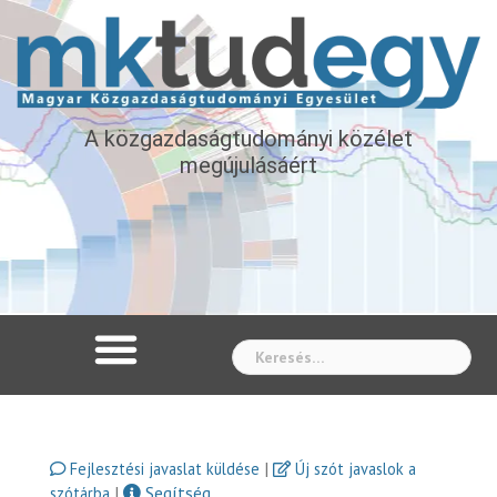
A közgazdaságtudományi közélet
megújulásáért
Whe
|
Fejlesztési javaslat küldése
Új szót javaslok a
|
Segítség
szótárba