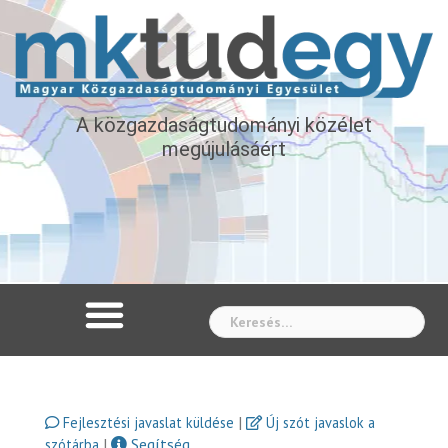
A közgazdaságtudományi közélet
megújulásáért
Whe
|
Fejlesztési javaslat küldése
Új szót javaslok a
|
Segítség
szótárba