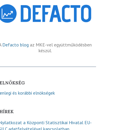
A
Defacto blog
az MKE-vel együttműködésben
készül.
ELNÖKSÉG
lenlegi és korábbi elnökségek
HÍREK
Nyilatkozat a Központi Statisztikai Hivatal EU-
SILC adatfelvételével kapcsolatban