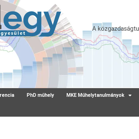
A közgazdaságtu
rencia
PhD műhely
MKE Műhelytanulmányok