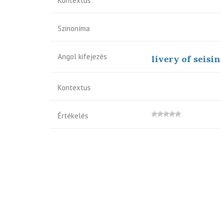
Kontextus
Szinoníma
Angol kifejezés
livery of seisin
Kontextus
Értékelés