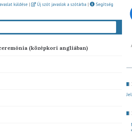
|
|
Segítség
javaslat küldése
Új szót javaslok a szótárba
Keres
 ceremónia (középkori angliában)
Je