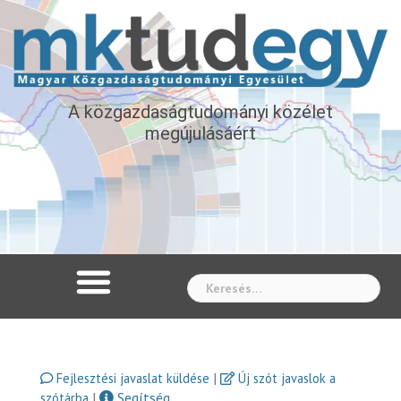
A közgazdaságtudományi közélet
megújulásáért
Whe
|
Fejlesztési javaslat küldése
Új szót javaslok a
|
Segítség
szótárba