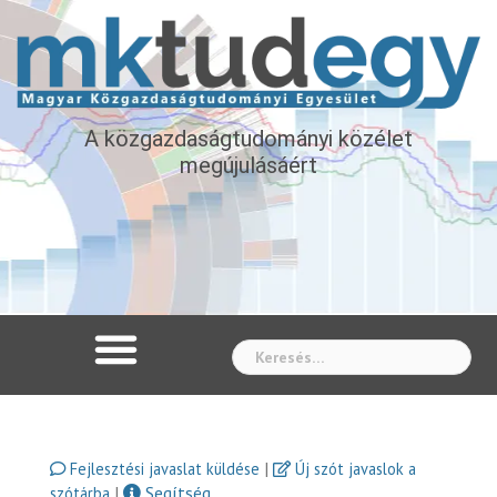
A közgazdaságtudományi közélet
megújulásáért
Whe
|
Fejlesztési javaslat küldése
Új szót javaslok a
|
Segítség
szótárba