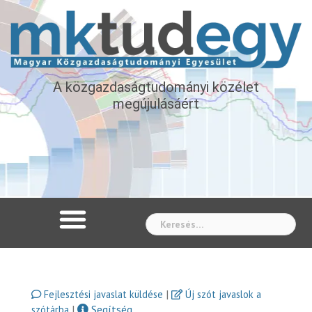
A közgazdaságtudományi közélet
megújulásáért
Whe
|
Fejlesztési javaslat küldése
Új szót javaslok a
|
Segítség
szótárba