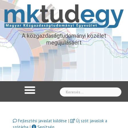
A közgazdaságtudományi közélet
megújulásáért
Whe
|
Fejlesztési javaslat küldése
Új szót javaslok a
|
Segítség
szótárba