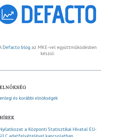
A
Defacto blog
az MKE-vel együttműködésben
készül.
ELNÖKSÉG
lenlegi és korábbi elnökségek
HÍREK
Nyilatkozat a Központi Statisztikai Hivatal EU-
SILC adatfelvételével kapcsolatban