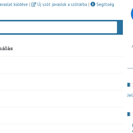
|
|
Segítség
javaslat küldése
Új szót javaslok a szótárba
Keres
nálás
Je