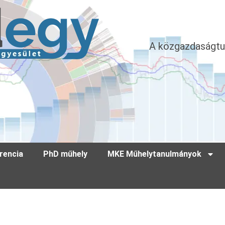
A közgazdaságtu
rencia
PhD műhely
MKE Műhelytanulmányok