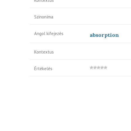
Kontextus
Szinoníma
Angol kifejezés
absorption
Kontextus
Értékelés