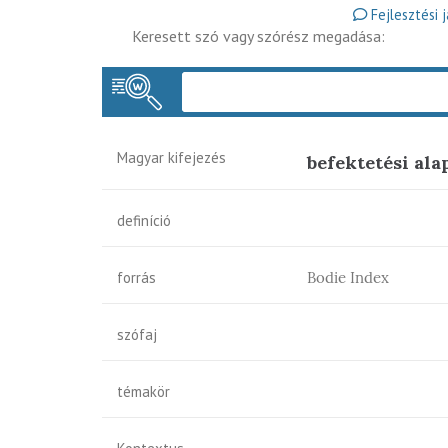
Fejlesztési 
Keresett szó vagy szórész megadása:
Magyar kifejezés
befektetési ala
definíció
forrás
Bodie Index
szófaj
témakör