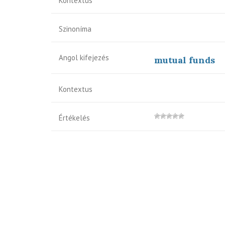
Kontextus
Szinoníma
Angol kifejezés
mutual funds
Kontextus
Értékelés