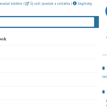
|
|
Segítség
javaslat küldése
Új szót javaslok a szótárba
Keres
pok
Je