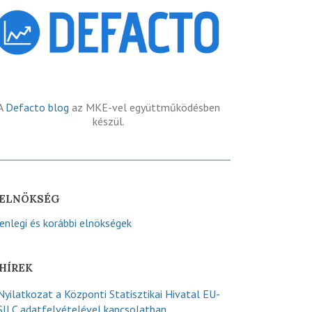
A
Defacto blog
az MKE-vel együttműködésben
készül.
ELNÖKSÉG
lenlegi és korábbi elnökségek
HÍREK
Nyilatkozat a Központi Statisztikai Hivatal EU-
SILC adatfelvételével kapcsolatban