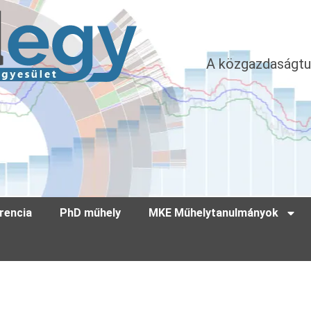
A közgazdaságtu
rencia
PhD műhely
MKE Műhelytanulmányok