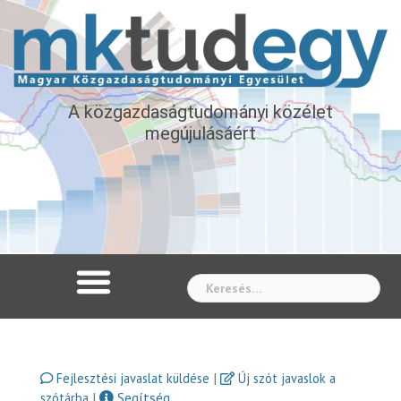
A közgazdaságtudományi közélet
megújulásáért
Whe
|
Fejlesztési javaslat küldése
Új szót javaslok a
|
Segítség
szótárba