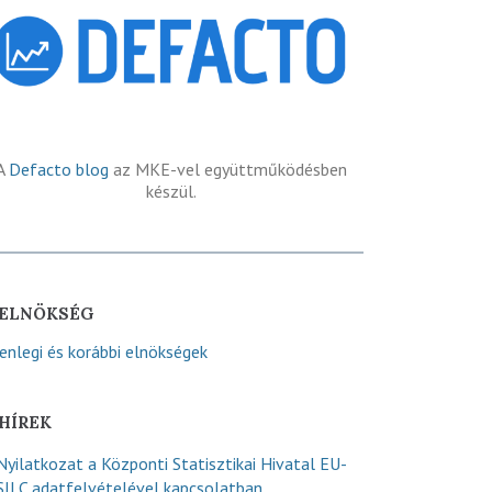
A
Defacto blog
az MKE-vel együttműködésben
készül.
ELNÖKSÉG
lenlegi és korábbi elnökségek
HÍREK
Nyilatkozat a Központi Statisztikai Hivatal EU-
SILC adatfelvételével kapcsolatban