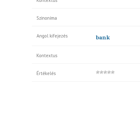
Kontextus
Szinoníma
Angol kifejezés
bank
Kontextus
Értékelés