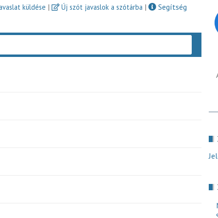
|
|
Segítség
javaslat küldése
Új szót javaslok a szótárba
Keres
Je