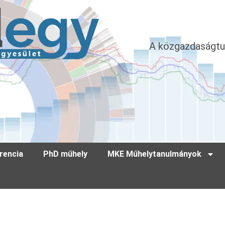
A közgazdaságtu
rencia
PhD műhely
MKE Műhelytanulmányok