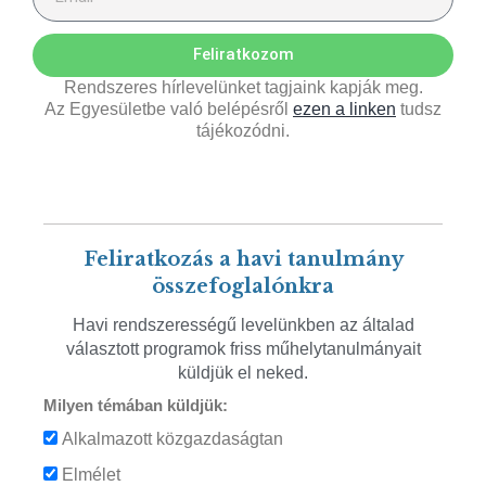
Feliratkozom
Rendszeres hírlevelünket tagjaink kapják meg.
Az Egyesületbe való belépésről
ezen a linken
tudsz
tájékozódni.
Feliratkozás a havi tanulmány
összefoglalónkra
Havi rendszerességű levelünkben az általad
választott programok friss műhelytanulmányait
küldjük el neked.
Milyen témában küldjük:
Alkalmazott közgazdaságtan
Elmélet