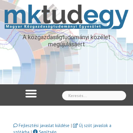
A közgazdaságtudományi közélet
megújulásáért
Whe
|
Fejlesztési javaslat küldése
Új szót javaslok a
|
Segítség
szótárba