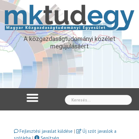
A közgazdaságtudományi közélet
megújulásáért
Whe
|
Fejlesztési javaslat küldése
Új szót javaslok a
|
Segítség
szótárba