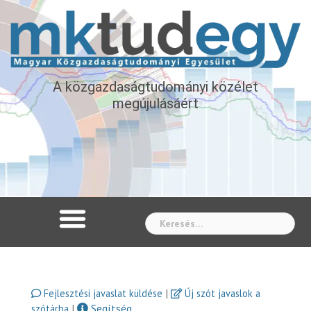
A közgazdaságtudományi közélet
megújulásáért
Whe
|
Fejlesztési javaslat küldése
Új szót javaslok a
|
Segítség
szótárba