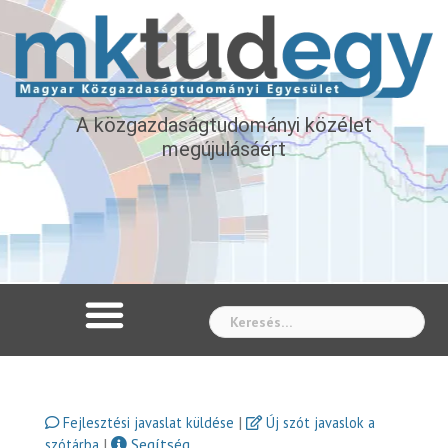
A közgazdaságtudományi közélet
megújulásáért
Whe
|
Fejlesztési javaslat küldése
Új szót javaslok a
|
Segítség
szótárba