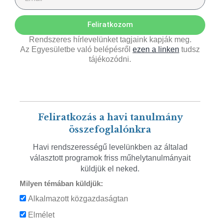
Feliratkozom
Rendszeres hírlevelünket tagjaink kapják meg.
Az Egyesületbe való belépésről
ezen a linken
tudsz
tájékozódni.
Feliratkozás a havi tanulmány
összefoglalónkra
Havi rendszerességű levelünkben az általad
választott programok friss műhelytanulmányait
küldjük el neked.
Milyen témában küldjük:
Alkalmazott közgazdaságtan
Elmélet