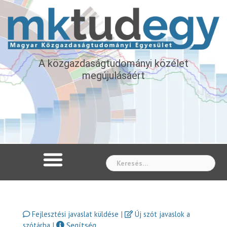
A közgazdaságtudományi közélet
megújulásáért
Whe
|
Fejlesztési javaslat küldése
Új szót javaslok a
|
Segítség
szótárba