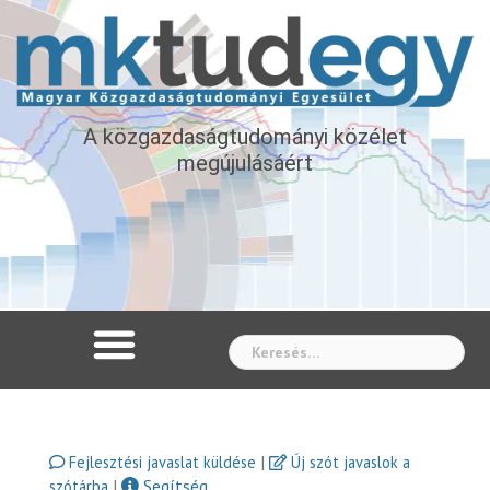
A közgazdaságtudományi közélet
megújulásáért
Whe
|
Fejlesztési javaslat küldése
Új szót javaslok a
|
Segítség
szótárba