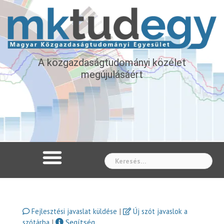
A közgazdaságtudományi közélet
megújulásáért
Whe
|
Fejlesztési javaslat küldése
Új szót javaslok a
|
Segítség
szótárba