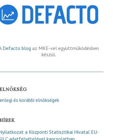
A
Defacto blog
az MKE-vel együttműködésben
készül.
ELNÖKSÉG
lenlegi és korábbi elnökségek
HÍREK
Nyilatkozat a Központi Statisztikai Hivatal EU-
SILC adatfelvételével kapcsolatban