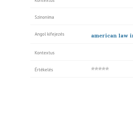
Kontextus
Szinoníma
Angol kifejezés
american law i
Kontextus
Értékelés