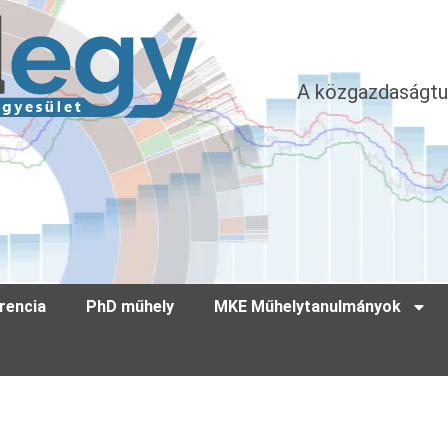
A közgazdaságtu
rencia
PhD műhely
MKE Műhelytanulmányok