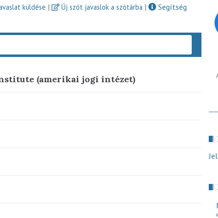
|
|
Segítség
javaslat küldése
Új szót javaslok a szótárba
Keres
stitute (amerikai jogi intézet)
Je