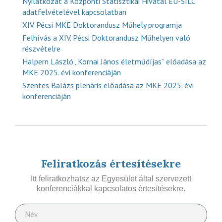
Nyilatkozat a Központi Statisztikai Hivatal EU-SILC
adatfelvételével kapcsolatban
XIV. Pécsi MKE Doktorandusz Műhely programja
Felhívás a XIV. Pécsi Doktorandusz Műhelyen való
részvételre
Halpern László „Kornai János életműdíjas” előadása az
MKE 2025. évi konferenciáján
Szentes Balázs plenáris előadása az MKE 2025. évi
konferenciáján
Feliratkozás értesítésekre
Itt feliratkozhatsz az Egyesület által szervezett
konferenciákkal kapcsolatos értesítésekre.