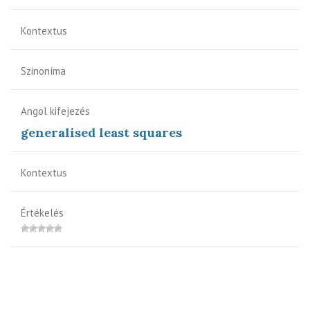
Kontextus
Szinoníma
Angol kifejezés
generalised least squares
Kontextus
Értékelés