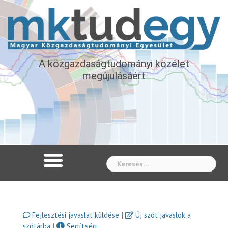
A közgazdaságtudományi közélet
megújulásáért
Whe
|
Fejlesztési javaslat küldése
Új szót javaslok a
|
Segítség
szótárba