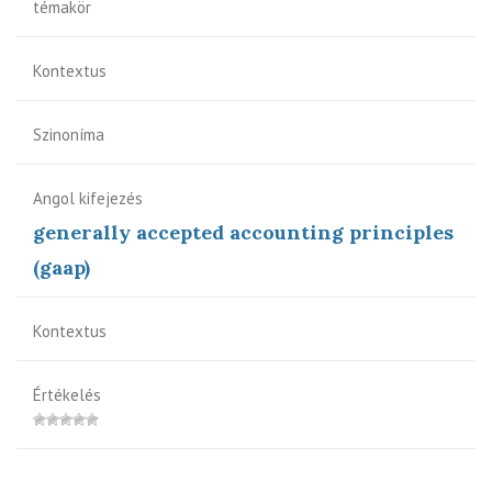
témakör
Kontextus
Szinoníma
Angol kifejezés
generally accepted accounting principles
(gaap)
Kontextus
Értékelés