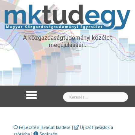
A közgazdaságtudományi közélet
megújulásáért
Whe
|
Fejlesztési javaslat küldése
Új szót javaslok a
|
Segítség
szótárba