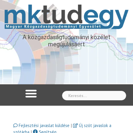
A közgazdaságtudományi közélet
megújulásáért
Whe
|
Fejlesztési javaslat küldése
Új szót javaslok a
|
Segítség
szótárba