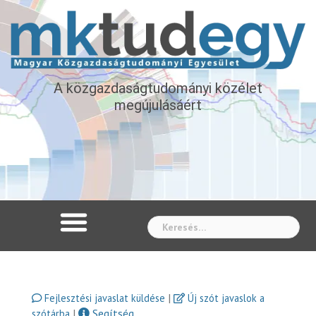
A közgazdaságtudományi közélet
megújulásáért
Whe
|
Fejlesztési javaslat küldése
Új szót javaslok a
|
Segítség
szótárba