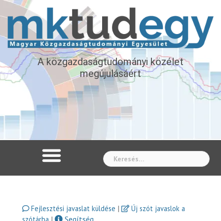
A közgazdaságtudományi közélet
megújulásáért
Whe
|
Fejlesztési javaslat küldése
Új szót javaslok a
|
Segítség
szótárba