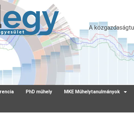
A közgazdaságtu
rencia
PhD műhely
MKE Műhelytanulmányok