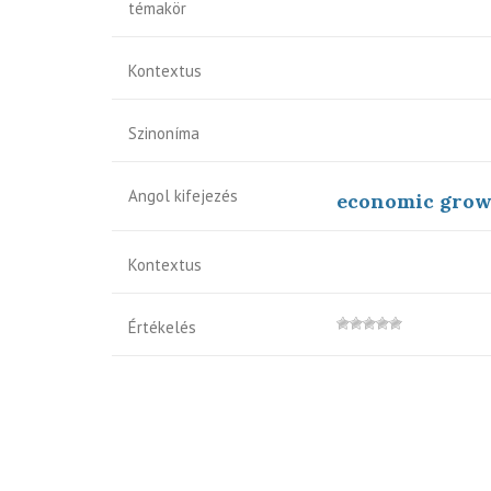
témakör
Kontextus
Szinoníma
Angol kifejezés
economic growth
Kontextus
Értékelés