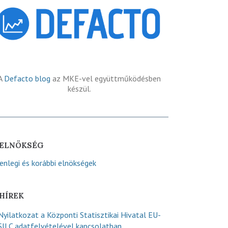
A
Defacto blog
az MKE-vel együttműködésben
készül.
ELNÖKSÉG
lenlegi és korábbi elnökségek
HÍREK
Nyilatkozat a Központi Statisztikai Hivatal EU-
SILC adatfelvételével kapcsolatban