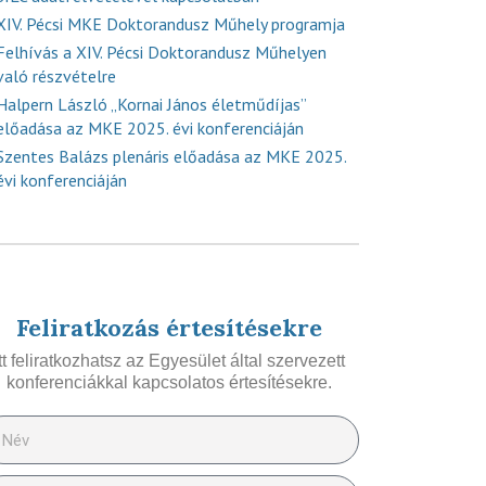
XIV. Pécsi MKE Doktorandusz Műhely programja
Felhívás a XIV. Pécsi Doktorandusz Műhelyen
való részvételre
Halpern László „Kornai János életműdíjas”
előadása az MKE 2025. évi konferenciáján
Szentes Balázs plenáris előadása az MKE 2025.
évi konferenciáján
Feliratkozás értesítésekre
Itt feliratkozhatsz az Egyesület által szervezett
konferenciákkal kapcsolatos értesítésekre.