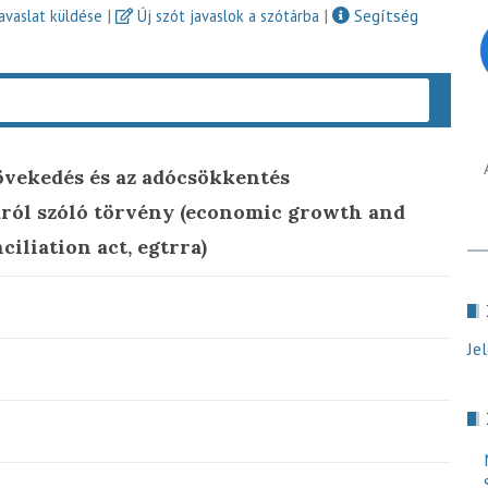
|
|
Segítség
javaslat küldése
Új szót javaslok a szótárba
Keres
növekedés és az adócsökkentés
ról szóló törvény (economic growth and
ciliation act, egtrra)
Je