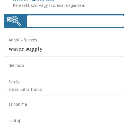
Keresett szó vagy szórész megadása:
Keres
Angol kifejezés
water supply
definíció
forrás
Hirscleifer Index
szinoníma
szófaj