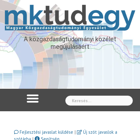
A közgazdaságtudományi közélet
megújulásáért
Whe
|
Fejlesztési javaslat küldése
Új szót javaslok a
|
Segítség
szótárba